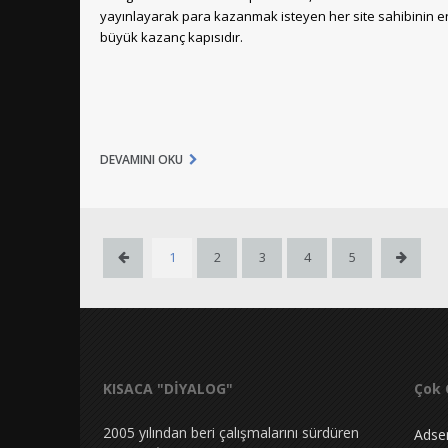
yayınlayarak para kazanmak isteyen her site sahibinin e
büyük kazanç kapısıdır.
DEVAMINI OKU
1
2
3
4
5
KISACA "DİYALOG"
Çok 
2005 yılından beri çalışmalarını sürdüren
Adse