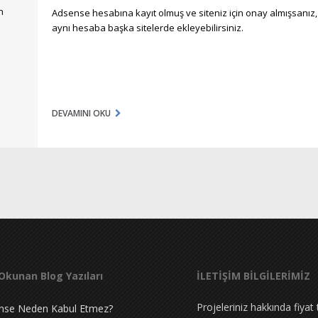
n
Adsense hesabına kayıt olmuş ve siteniz için onay almışsanız,
aynı hesaba başka sitelerde ekleyebilirsiniz.
DEVAMINI OKU
Okunan Blog Yazıları
İLETİŞİM BİLGİLERİMİZ
Projeleriniz hakkında fiyat te
nse Neden Kabul Etmez?