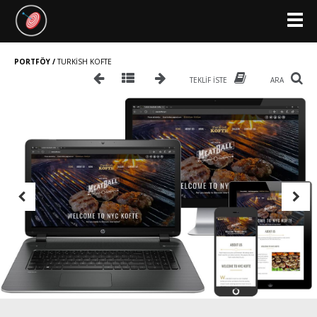
PORTFÖY /
TURKISH KOFTE
TEKLIF İSTE
ARA
Previous
Next