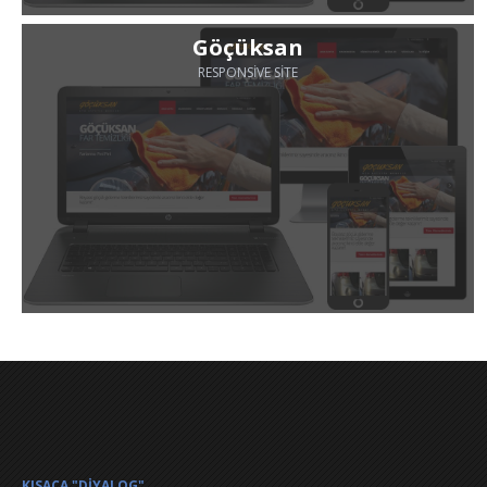
Göçüksan
RESPONSIVE SITE
KISACA "DİYALOG"