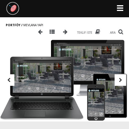
PORTFÖY /
MEVLANA YAPI
TEKLIF İSTE
ARA
Previous
Next